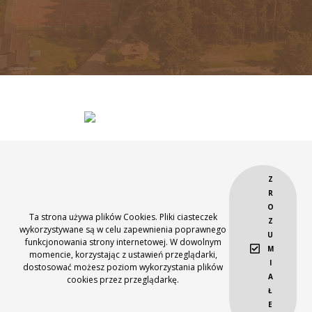
Z
R
O
Projekt współfinansowany przez Unię Europejską ze środków Europejskiego
Ta strona używa plików Cookies. Pliki ciasteczek
Z
Funduszu Rozwoju Regionalnego
wykorzystywane są w celu zapewnienia poprawnego
oraz budżetu Państwa w ramach Lubuskiego Regionalnego Programu
U
funkcjonowania strony internetowej. W dowolnym
Operacyjnego na lata 2007-2013
M
momencie, korzystając z ustawień przeglądarki,
Webdesign:
MINT
I
dostosować możesz poziom wykorzystania plików
A
cookies przez przeglądarkę.
Ł
E