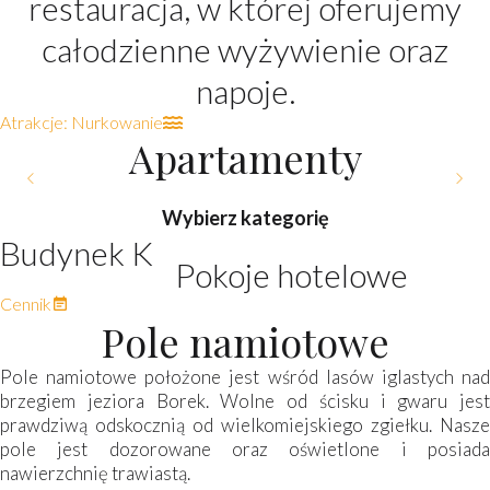
restauracja, w której oferujemy
całodzienne wyżywienie oraz
napoje.
Atrakcje: Nurkowanie
Apartamenty
POKÓJ 2-osobowy typu
POKÓJ 2-osobowy typu
POKÓJ 3-osobowy typu
POKÓJ 2-osobowy z
Wybierz kategorię
widokiem na jezioro
Standard
Standard
Deluxe
Budynek K
Pokoje hotelowe
Ilość osób:
Cena (PLN):
Szczegóły
Pokoje hotelowe
Ilość osób:
Cena (PLN):
Szczegóły
Pokoje hotelowe
Ilość osób:
Cena (PLN):
Szczegóły
Pokoje hotelowe
Ilość osób:
Cena (PLN):
Szczegóły
300
310
320
380
2
2
2
3
Pokoje hotelowe
Cennik
Pole namiotowe
Pole namiotowe położone jest wśród lasów iglastych nad
brzegiem jeziora Borek. Wolne od ścisku i gwaru jest
prawdziwą odskocznią od wielkomiejskiego zgiełku. Nasze
pole jest dozorowane oraz oświetlone i posiada
nawierzchnię trawiastą.