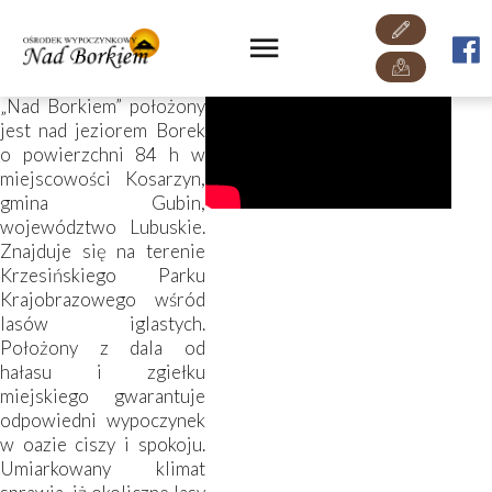
O nas
Ośrodek Wypoczynkowy
„Nad Borkiem” położony
jest nad jeziorem Borek
o powierzchni 84 h w
miejscowości Kosarzyn,
gmina Gubin,
województwo Lubuskie.
Znajduje się na terenie
Krzesińskiego Parku
Krajobrazowego wśród
lasów iglastych.
Położony z dala od
hałasu i zgiełku
miejskiego gwarantuje
odpowiedni wypoczynek
w oazie ciszy i spokoju.
Umiarkowany klimat