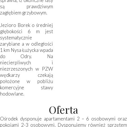
sprawia, iż okoliczne lasy
są prawdziwym
zagłębiem grzybowym.
Jezioro Borek o średniej
głębokości 6 m jest
systematycznie
zarybiane a w odległości
1 km Nysa Łużycka wpada
do Odry. Na
niecierpliwych i
niezrzeszonych w PZW
wędkarzy czekają
położone w pobliżu
komercyjne stawy
hodowlane.
Oferta
Ośrodek dysponuje apartamentami 2 – 6 osobowymi oraz
pokojami 2-3 osobowymi. Dysponujemy również sprzętem