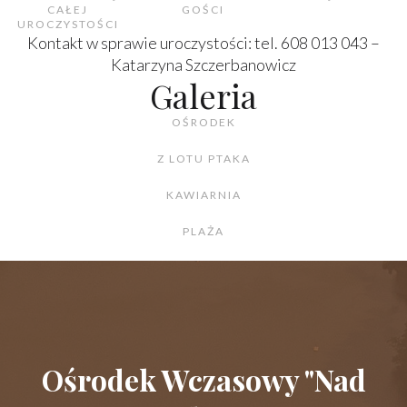
CAŁEJ
GOŚCI
UROCZYSTOŚCI
Kontakt w sprawie uroczystości: tel. 608 013 043 –
Katarzyna Szczerbanowicz
Galeria
OŚRODEK
Z LOTU PTAKA
KAWIARNIA
PLAŻA
Ośrodek Wczasowy "Nad