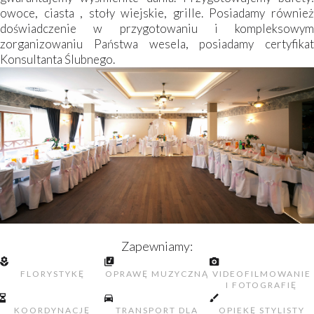
owoce, ciasta , stoły wiejskie, grille. Posiadamy również
doświadczenie w przygotowaniu i kompleksowym
zorganizowaniu Państwa wesela, posiadamy certyfikat
Konsultanta Ślubnego.
Zapewniamy:
FLORYSTYKĘ
OPRAWĘ MUZYCZNĄ
VIDEOFILMOWANIE
I FOTOGRAFIĘ
KOORDYNACJĘ
TRANSPORT DLA
OPIEKĘ STYLISTY