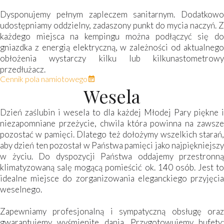
Dysponujemy pełnym zapleczem sanitarnym. Dodatkowo
udostępniamy oddzielny, zadaszony punkt do mycia naczyń. Z
każdego miejsca na kempingu można podłączyć się do
gniazdka z energią elektryczną, w zależności od aktualnego
obłożenia wystarczy kilku lub kilkunastometrowy
przedłużacz.
Cennik pola namiotowego
Wesela
Dzień zaślubin i wesela to dla każdej Młodej Pary piękne i
niezapomniane przeżycie, chwila która powinna na zawsze
pozostać w pamięci. Dlatego też dołożymy wszelkich starań,
aby dzień ten pozostał w Państwa pamięci jako najpiękniejszy
w życiu. Do dyspozycji Państwa oddajemy przestronną
klimatyzowaną salę mogącą pomieścić ok. 140 osób. Jest to
idealne miejsce do zorganizowania eleganckiego przyjęcia
weselnego.
Zapewniamy profesjonalną i sympatyczną obsługę oraz
gwarantujemy wyśmienite dania. Przygotowujemy bufety: