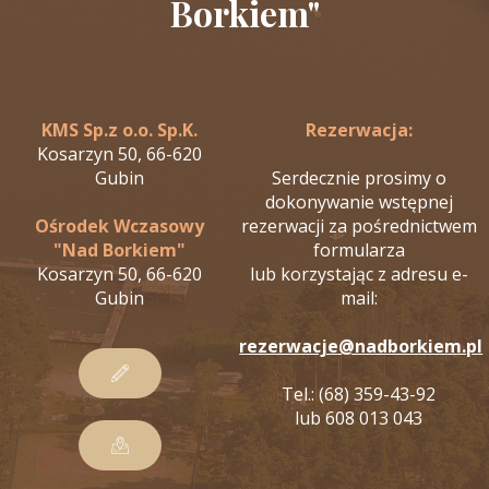
Borkiem"
KMS Sp.z o.o. Sp.K.
Rezerwacja:
Kosarzyn 50, 66-620
Gubin
Serdecznie prosimy o
dokonywanie wstępnej
Ośrodek Wczasowy
rezerwacji za pośrednictwem
"Nad Borkiem"
formularza
Kosarzyn 50, 66-620
lub korzystając z adresu e-
Gubin
mail:
rezerwacje@nadborkiem.pl
Tel.: (68) 359-43-92
lub 608 013 043