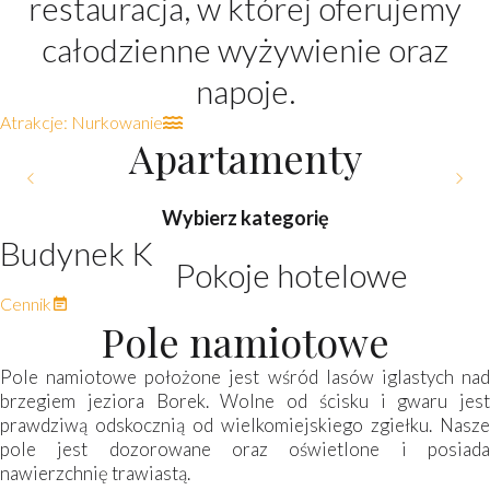
restauracja, w której oferujemy
całodzienne wyżywienie oraz
napoje.
Atrakcje: Nurkowanie
Apartamenty
POKÓJ 2-osobowy typu
POKÓJ 2-osobowy typu
POKÓJ 3-osobowy typu
POKÓJ 2-osobowy z
Wybierz kategorię
widokiem na jezioro
Standard
Standard
Deluxe
Budynek K
Pokoje hotelowe
Ilość osób:
Cena (PLN):
Szczegóły
Pokoje hotelowe
Ilość osób:
Cena (PLN):
Szczegóły
Pokoje hotelowe
Ilość osób:
Cena (PLN):
Szczegóły
Pokoje hotelowe
Ilość osób:
Cena (PLN):
Szczegóły
300
310
320
380
2
2
2
3
Pokoje hotelowe
Cennik
Pole namiotowe
Pole namiotowe położone jest wśród lasów iglastych nad
brzegiem jeziora Borek. Wolne od ścisku i gwaru jest
prawdziwą odskocznią od wielkomiejskiego zgiełku. Nasze
pole jest dozorowane oraz oświetlone i posiada
nawierzchnię trawiastą.