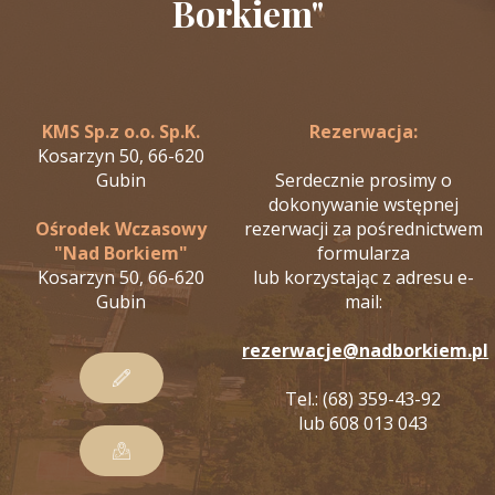
Borkiem"
KMS Sp.z o.o. Sp.K.
Rezerwacja:
Kosarzyn 50, 66-620
Gubin
Serdecznie prosimy o
dokonywanie wstępnej
Ośrodek Wczasowy
rezerwacji za pośrednictwem
"Nad Borkiem"
formularza
Kosarzyn 50, 66-620
lub korzystając z adresu e-
Gubin
mail:
rezerwacje@nadborkiem.pl
Tel.: (68) 359-43-92
lub 608 013 043