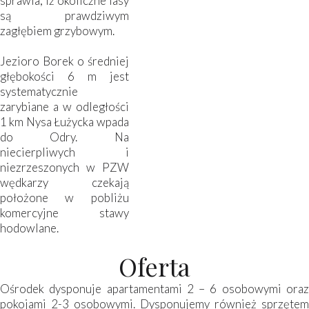
sprawia, iż okoliczne lasy
są prawdziwym
zagłębiem grzybowym.
Jezioro Borek o średniej
głębokości 6 m jest
systematycznie
zarybiane a w odległości
1 km Nysa Łużycka wpada
do Odry. Na
niecierpliwych i
niezrzeszonych w PZW
wędkarzy czekają
położone w pobliżu
komercyjne stawy
hodowlane.
Oferta
Ośrodek dysponuje apartamentami 2 – 6 osobowymi oraz
pokojami 2-3 osobowymi. Dysponujemy również sprzętem