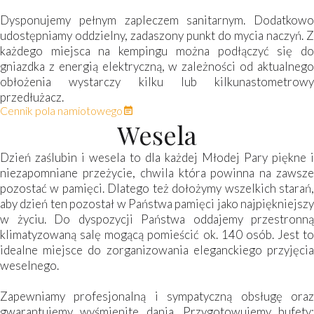
Dysponujemy pełnym zapleczem sanitarnym. Dodatkowo
udostępniamy oddzielny, zadaszony punkt do mycia naczyń. Z
każdego miejsca na kempingu można podłączyć się do
gniazdka z energią elektryczną, w zależności od aktualnego
obłożenia wystarczy kilku lub kilkunastometrowy
przedłużacz.
Cennik pola namiotowego
Wesela
Dzień zaślubin i wesela to dla każdej Młodej Pary piękne i
niezapomniane przeżycie, chwila która powinna na zawsze
pozostać w pamięci. Dlatego też dołożymy wszelkich starań,
aby dzień ten pozostał w Państwa pamięci jako najpiękniejszy
w życiu. Do dyspozycji Państwa oddajemy przestronną
klimatyzowaną salę mogącą pomieścić ok. 140 osób. Jest to
idealne miejsce do zorganizowania eleganckiego przyjęcia
weselnego.
Zapewniamy profesjonalną i sympatyczną obsługę oraz
gwarantujemy wyśmienite dania. Przygotowujemy bufety: