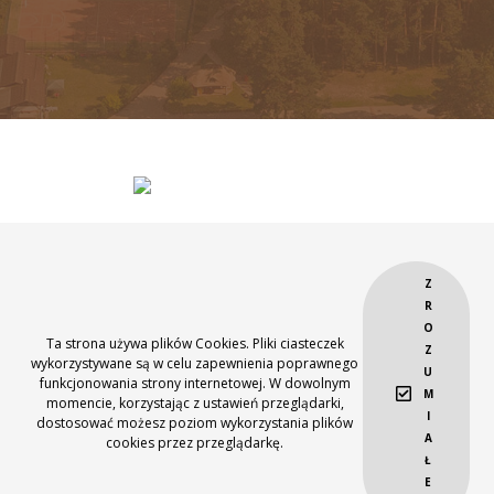
Z
R
O
Projekt współfinansowany przez Unię Europejską ze środków Europejskiego
Ta strona używa plików Cookies. Pliki ciasteczek
Z
Funduszu Rozwoju Regionalnego
wykorzystywane są w celu zapewnienia poprawnego
oraz budżetu Państwa w ramach Lubuskiego Regionalnego Programu
U
funkcjonowania strony internetowej. W dowolnym
Operacyjnego na lata 2007-2013
M
momencie, korzystając z ustawień przeglądarki,
Webdesign:
MINT
I
dostosować możesz poziom wykorzystania plików
A
cookies przez przeglądarkę.
Ł
E