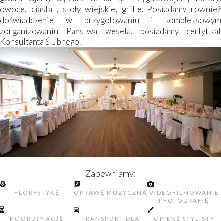
owoce, ciasta , stoły wiejskie, grille. Posiadamy również
doświadczenie w przygotowaniu i kompleksowym
zorganizowaniu Państwa wesela, posiadamy certyfikat
Konsultanta Ślubnego.
Zapewniamy:
FLORYSTYKĘ
OPRAWĘ MUZYCZNĄ
VIDEOFILMOWANIE
I FOTOGRAFIĘ
KOORDYNACJĘ
TRANSPORT DLA
OPIEKĘ STYLISTY