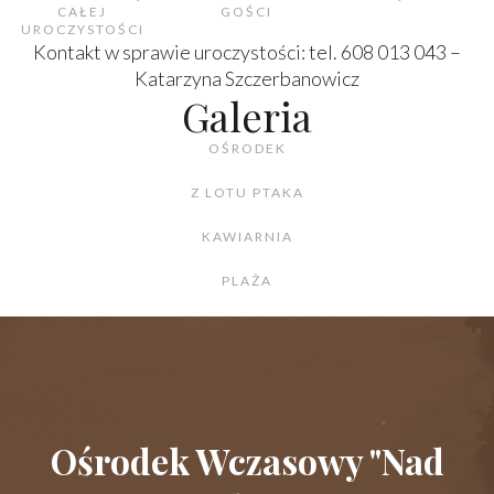
CAŁEJ
GOŚCI
UROCZYSTOŚCI
Kontakt w sprawie uroczystości: tel. 608 013 043 –
Katarzyna Szczerbanowicz
Galeria
OŚRODEK
Z LOTU PTAKA
KAWIARNIA
PLAŻA
Ośrodek Wczasowy "Nad