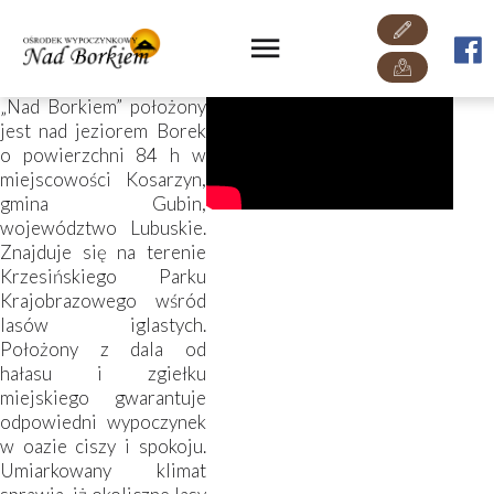
O nas
Ośrodek Wypoczynkowy
„Nad Borkiem” położony
jest nad jeziorem Borek
o powierzchni 84 h w
miejscowości Kosarzyn,
gmina Gubin,
województwo Lubuskie.
Znajduje się na terenie
Krzesińskiego Parku
Krajobrazowego wśród
lasów iglastych.
Położony z dala od
hałasu i zgiełku
miejskiego gwarantuje
odpowiedni wypoczynek
w oazie ciszy i spokoju.
Umiarkowany klimat