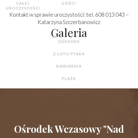
CAŁEJ
GOŚCI
UROCZYSTOŚCI
Kontakt w sprawie uroczystości: tel. 608 013 043 –
Katarzyna Szczerbanowicz
Galeria
OŚRODEK
Z LOTU PTAKA
KAWIARNIA
PLAŻA
Ośrodek Wczasowy "Nad