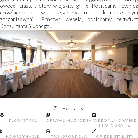
owoce, ciasta , stoły wiejskie, grille. Posiadamy również
doświadczenie w przygotowaniu i kompleksowym
zorganizowaniu Państwa wesela, posiadamy certyfikat
Konsultanta Ślubnego.
Zapewniamy:
FLORYSTYKĘ
OPRAWĘ MUZYCZNĄ
VIDEOFILMOWANIE
I FOTOGRAFIĘ
KOORDYNACJĘ
TRANSPORT DLA
OPIEKĘ STYLISTY