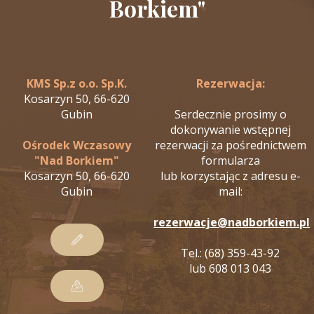
Borkiem"
KMS Sp.z o.o. Sp.K.
Rezerwacja:
Kosarzyn 50, 66-620
Gubin
Serdecznie prosimy o
dokonywanie wstępnej
Ośrodek Wczasowy
rezerwacji za pośrednictwem
"Nad Borkiem"
formularza
Kosarzyn 50, 66-620
lub korzystając z adresu e-
Gubin
mail:
rezerwacje@nadborkiem.pl
Tel.: (68) 359-43-92
lub 608 013 043