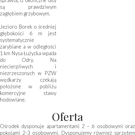
sprawia, iż okoliczne lasy
są prawdziwym
zagłębiem grzybowym.
Jezioro Borek o średniej
głębokości 6 m jest
systematycznie
zarybiane a w odległości
1 km Nysa Łużycka wpada
do Odry. Na
niecierpliwych i
niezrzeszonych w PZW
wędkarzy czekają
położone w pobliżu
komercyjne stawy
hodowlane.
Oferta
Ośrodek dysponuje apartamentami 2 – 6 osobowymi oraz
pokojami 2-3 osobowymi. Dysponujemy również sprzętem