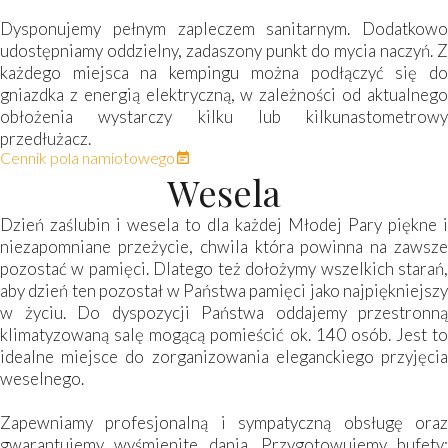
Dysponujemy pełnym zapleczem sanitarnym. Dodatkowo
udostępniamy oddzielny, zadaszony punkt do mycia naczyń. Z
każdego miejsca na kempingu można podłączyć się do
gniazdka z energią elektryczną, w zależności od aktualnego
obłożenia wystarczy kilku lub kilkunastometrowy
przedłużacz.
Cennik pola namiotowego
Wesela
Dzień zaślubin i wesela to dla każdej Młodej Pary piękne i
niezapomniane przeżycie, chwila która powinna na zawsze
pozostać w pamięci. Dlatego też dołożymy wszelkich starań,
aby dzień ten pozostał w Państwa pamięci jako najpiękniejszy
w życiu. Do dyspozycji Państwa oddajemy przestronną
klimatyzowaną salę mogącą pomieścić ok. 140 osób. Jest to
idealne miejsce do zorganizowania eleganckiego przyjęcia
weselnego.
Zapewniamy profesjonalną i sympatyczną obsługę oraz
gwarantujemy wyśmienite dania. Przygotowujemy bufety: