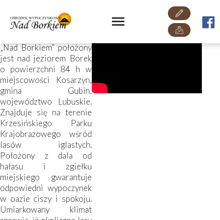
O nas
Ośrodek Wypoczynkowy
„Nad Borkiem” położony
jest nad jeziorem Borek
o powierzchni 84 h w
miejscowości Kosarzyn,
gmina Gubin,
województwo Lubuskie.
Znajduje się na terenie
Krzesińskiego Parku
Krajobrazowego wśród
lasów iglastych.
Położony z dala od
hałasu i zgiełku
miejskiego gwarantuje
odpowiedni wypoczynek
w oazie ciszy i spokoju.
Umiarkowany klimat