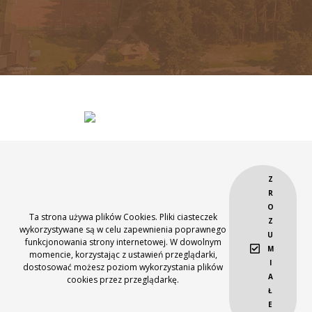
Z
R
O
Projekt współfinansowany przez Unię Europejską ze środków Europejskiego
Ta strona używa plików Cookies. Pliki ciasteczek
Z
Funduszu Rozwoju Regionalnego
wykorzystywane są w celu zapewnienia poprawnego
oraz budżetu Państwa w ramach Lubuskiego Regionalnego Programu
U
funkcjonowania strony internetowej. W dowolnym
Operacyjnego na lata 2007-2013
M
momencie, korzystając z ustawień przeglądarki,
Webdesign:
MINT
I
dostosować możesz poziom wykorzystania plików
A
cookies przez przeglądarkę.
Ł
E