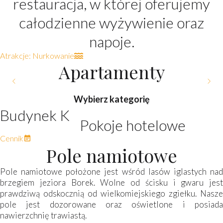
restauracja, w której oferujemy
całodzienne wyżywienie oraz
napoje.
Atrakcje: Nurkowanie
Apartamenty
POKÓJ 2-osobowy typu
POKÓJ 2-osobowy typu
POKÓJ 3-osobowy typu
POKÓJ 2-osobowy z
Wybierz kategorię
widokiem na jezioro
Standard
Standard
Deluxe
Budynek K
Pokoje hotelowe
Ilość osób:
Cena (PLN):
Szczegóły
Pokoje hotelowe
Ilość osób:
Cena (PLN):
Szczegóły
Pokoje hotelowe
Ilość osób:
Cena (PLN):
Szczegóły
Pokoje hotelowe
Ilość osób:
Cena (PLN):
Szczegóły
300
310
320
380
2
2
2
3
Pokoje hotelowe
Cennik
Pole namiotowe
Pole namiotowe położone jest wśród lasów iglastych nad
brzegiem jeziora Borek. Wolne od ścisku i gwaru jest
prawdziwą odskocznią od wielkomiejskiego zgiełku. Nasze
pole jest dozorowane oraz oświetlone i posiada
nawierzchnię trawiastą.